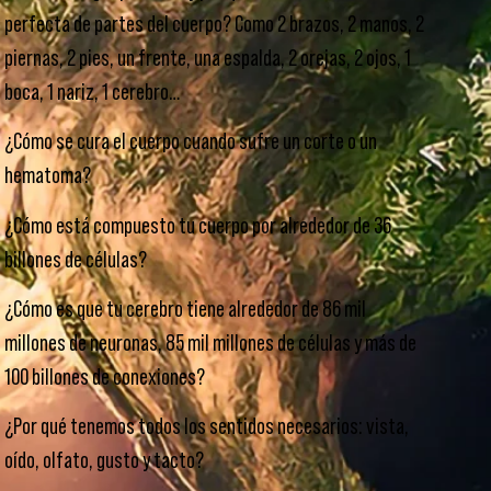
perfecta de partes del cuerpo? Como 2 brazos, 2 manos, 2
piernas, 2 pies, un frente, una espalda, 2 orejas, 2 ojos, 1
boca, 1 nariz, 1 cerebro…
¿Cómo se cura el cuerpo cuando sufre un corte o un
hematoma?
¿Cómo está compuesto tu cuerpo por alrededor de 36
billones de células?
¿Cómo es que tu cerebro tiene alrededor de 86 mil
millones de neuronas, 85 mil millones de células y más de
100 billones de conexiones?
¿Por qué tenemos todos los sentidos necesarios: vista,
oído, olfato, gusto y tacto?