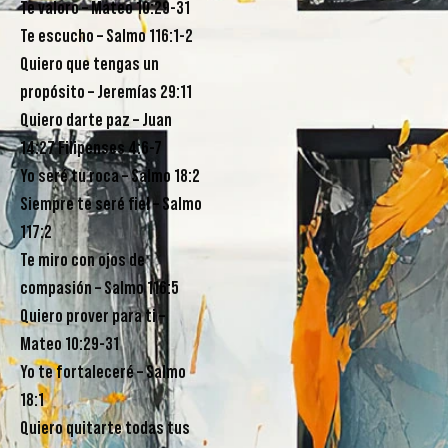
Te valoro – Mateo 10:29-31
Te escucho – Salmo 116:1-2
Quiero que tengas un
propósito – Jeremías 29:11
Quiero darte paz – Juan
14:27 Filipenses 4:6-7
Yo seré tu roca – Salmo 18:2
Siempre te seré fiel – Salmo
117:2
Te miro con ojos de
compasión – Salmo 116:5
Quiero prover para ti –
Mateo 10:29-31
Yo te fortaleceré – Salmo
18:1
Quiero quitarte todas tus