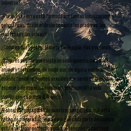
universo?
¿Por qué la Tierra está formada por tantas localizaciones
geográficas, desde el desierto hasta las praderas, las
montañas y las selvas?
¿Cómo es que nuestro planeta tiene agua, ríos y océanos?
¿Cómo es posible que exista un sexo opuesto para cada
animal y ser humano, de modo que, de alguna manera,
cuando tienen relaciones sexuales con seres de la misma
especie o de especies similares, producen otra vida
similar con su propio ADN único?
Al observar cada parte de nuestro cuerpo, ¿por qué está
hecho de manera tan única y por qué cada parte del cuerpo
está en el lugar perfecto y por qué tenemos la cantidad