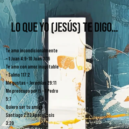
LO QUE YO (JESÚS) TE DIGO…
Te amo incondicionalmente
– 1 Juan 4:9-10 Juan 3:16
Te amo con amor inagotable
– Salmo 117:2
Me gustas – Jeremías 29:11
Me preocupo por ti – 1 Pedro
5:7
Quiero ser tu amigo –
Santiago 2:23 Apocalipsis
3:20