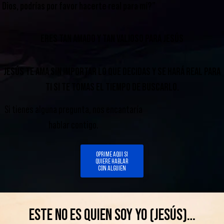
Dios, podrías por favor hacerte real para mí?”
ERES TAN AMADO Y TAN VALIOSO PARA JESÚS
JESÚS TE AMA SIN IMPORTAR LO QUE DECIDAS Y SE HARÁ REAL PARA
TI SI TE TOMAS EL TIEMPO DE BUSCARLO.
Si tienes alguna pregunta, nos encantaría
hablar contigo.
OPRIME AQUI SI
QUIERE HABLAR
CON ALGUIEN
ESTE NO ES QUIEN SOY YO (JESÚS)…