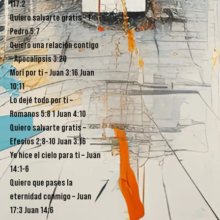
117:2
Quiero salvarte gratis – 1
Pedro 5:7
Quiero una relación contigo
– Apocalipsis 3:20
Morí por ti – Juan 3:16 Juan
10:11
Lo dejé todo por ti –
Romanos 5:8 1 Juan 4:10
Quiero salvarte gratis –
Efesios 2:8-10 Juan 3:16
Yo hice el cielo para ti – Juan
14:1-6
Quiero que pases la
eternidad conmigo – Juan
17:3 Juan 14:6