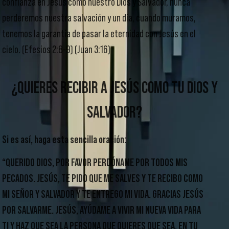
confianza en Jesús como nuestro Dios y Salvador, nunca
perderemos nuestra salvación y un día, cuando muramos,
tenemos la garantía de pasar la eternidad con Jesús en el
cielo. (Efesios 2:8-9) (Juan 3:16)
¿
QUIERES RECIBIR A JESÚS COMO TU DIOS Y
SALVADOR?
Si es así, haga esta sencilla oración:
“
QUERIDO DIOS
, POR FAVOR PERDÓNAME POR TODOS MIS
PECADOS. JESÚS, TE PIDO QUE ME SALVES Y TE RECIBO COMO
MI SEÑOR Y SALVADOR Y TE ENTREGO MI VIDA. GRACIAS JESÚS
POR SALVARME. JESÚS, AYÚDAME A VIVIR MI NUEVA VIDA PARA
TI Y HAZ QUE SEA LA PERSONA QUE QUIERES QUE SEA. EN TU