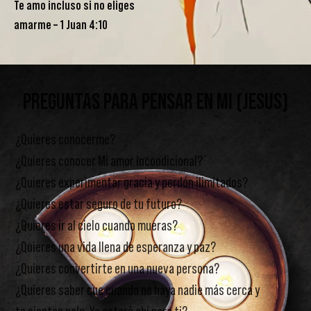
Te amo incluso si no eliges
amarme – 1 Juan 4:10
PREGUNTAS PARA PENSAR
EN MI (JESUS)
¿Quieres conocerme?
¿Quieres conocer Mi amor incondicional?
¿Quieres experimentar gracia y perdón ilimitados?
¿Quieres estar seguro de tu futuro?
¿Quieres ir al cielo cuando mueras?
¿Quieres una vida llena de esperanza y paz?
¿Quieres convertirte en una nueva persona?
¿Quieres saber que cuando no haya nadie más cerca y