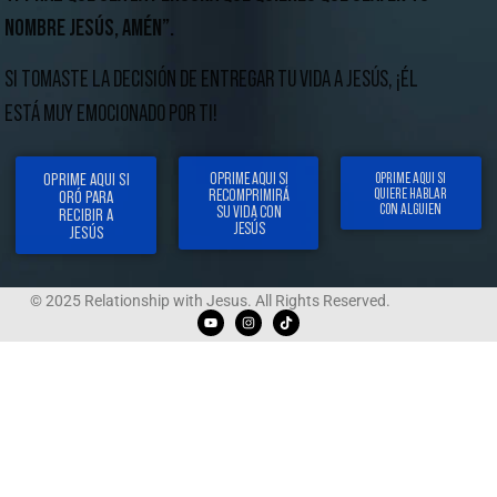
NOMBRE JESÚS, AMÉN”.
SI TOMASTE LA DECISIÓN DE ENTREGAR TU VIDA A JESÚS, ¡ÉL
ESTÁ MUY EMOCIONADO POR TI!
OPRIME AQUI SI
OPRIME AQUI SI
OPRIME AQUI SI
QUIERE HABLAR
RECOMPRIMIRÁ
ORÓ PARA
CON ALGUIEN
SU VIDA CON
RECIBIR A
JESÚS
JESÚS
© 2025 Relationship with Jesus. All Rights Reserved.