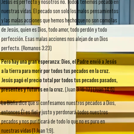
Jesús es perfecto y nosotros no. Todos tenemos pecado en
nuestras vidas. El pecado son solo los malos pensamientos
y las malas acciones que hemos hecho que no son como las
de Jesús, quien es Dios, todo amor, todo perdón y todo
perfección. Esas malas acciones nos alejan de un Dios
perfecto. (Romanos 3:23)
Pero hay una gran esperanza: Dios, el Padre envió a Jesús
a la tierra para morir por todos tus pecados en la cruz.
Jesús pagó el precio total por todos tus pecados pasados,
presentes y futuros en la cruz.
(Juan 3:16-17) (Juan 14:6)
La Biblia dice que si confesamos nuestros pecados a Dios,
entonces Él es fiel y justo y perdonará todos nuestros
pecados y nos purificará de todo lo que no es puro en
nuestras vidas (1 Juan 1:9).