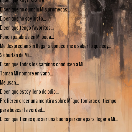
Dicen que soy distante…
Dicen que no cumplo Mis promesas…
Dicen que no soy justo…
Dicen que tengo favoritos…
Ponen palabras en Mi boca…
Me desprecian sin llegar a conocerme o saber lo que soy…
Se burlan de Mí…
Dicen que todos los caminos conducen a Mí…
Toman Mi nombre en vano…
Me usan…
Dicen que estoy lleno de odio…
Prefieren creer una mentira sobre Mí que tomarse el tiempo
para buscar la verdad…
Dicen que tienes que ser una buena persona para llegar a Mí…