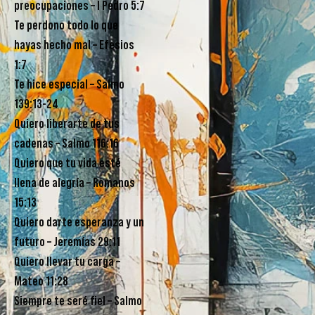
preocupaciones – I Pedro 5:7
Te perdono todo lo que
hayas hecho mal – Efesios
1:7
Te hice especial – Salmo
139:13-24
Quiero liberarte de tus
cadenas – Salmo 116:16
Quiero que tu vida esté
llena de alegría – Romanos
15:13
Quiero darte esperanza y un
futuro – Jeremías 29:11
Quiero llevar tu carga –
Mateo 11:28
Siempre te seré fiel – Salmo