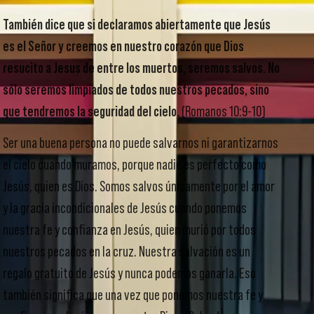
También dice que si declaramos abiertamente que Jesús
es el Señor y creemos en nuestro corazón que Dios
resucito a Jesus de entre los muertos, seremos salvos. No
sólo seremos limpiados de todos nuestros pecados, sino
que tendremos la seguridad del cielo.
(Romanos 10:9-10)
Ser una buena persona no puede salvarnos ni garantizarnos
el cielo cuando muramos, porque nadie es perfecto como
Jesús, quien es Dios. Somos salvos únicamente por el amor
y la gracia incondicionales de Jesús cuando ponemos
nuestra fe y confianza en Jesús, quien murió por todos
nuestros pecados en la cruz. Nuestra salvación es un
regalo gratuito de Jesús y nunca podemos ganarla. Eso
también significa que una vez que ponemos nuestra fe y