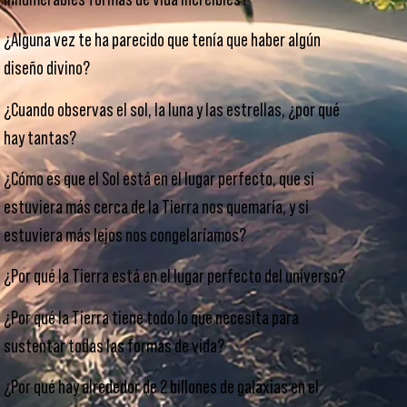
¿Alguna vez te ha parecido que tenía que haber algún
diseño divino?
¿Cuando observas el sol, la luna y las estrellas, ¿por qué
hay tantas?
¿Cómo es que el Sol está en el lugar perfecto, que si
estuviera más cerca de la Tierra nos quemaría, y si
estuviera más lejos nos congelaríamos?
¿Por qué la Tierra está en el lugar perfecto del universo?
¿Por qué la Tierra tiene todo lo que necesita para
sustentar todas las formas de vida?
¿Por qué hay alrededor de 2 billones de galaxias en el