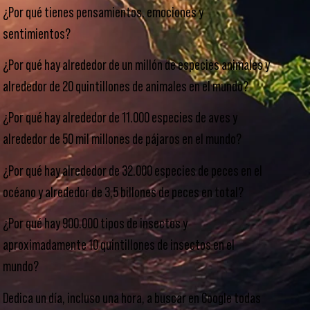
¿Por qué tienes pensamientos, emociones y
sentimientos?
¿Por qué hay alrededor de un millón de especies animales y
alrededor de 20 quintillones de animales en el mundo?
¿Por qué hay alrededor de 11.000 especies de aves y
alrededor de 50 mil millones de pájaros en el mundo?
¿Por qué hay alrededor de 32.000 especies de peces en el
océano y alrededor de 3,5 billones de peces en total?
¿Por qué hay 900.000 tipos de insectos y
aproximadamente 10 quintillones de insectos en el
mundo?
Dedica un día, incluso una hora, a buscar en Google todas