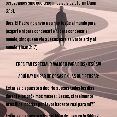
perezcamos sino que tengamos su vida eterna (Juan
3:16).
Dios, El Padre no envio a su hijo Jesús al mundo para
juzgarte ni para condenarte ni para condenar al
mundo, sino queen vio a Jesús para salvarte a ti y al
mundo.
(Juan 3:17)
ERES TAN ESPECIAL Y VALIOSO PARA DIOS/JESÚS!!!
AQUÍ HAY UN PAR DE COSAS EN LAS QUE PENSAR:
Estarías dispuesto a decirle a Jesús todos los días
durante los próximos meses: “Jesús, si realmente
eres Dios, podrías por favor hacerte real para mí?”
Estarías dispuesto a leer el libro de Juan en la Biblia?