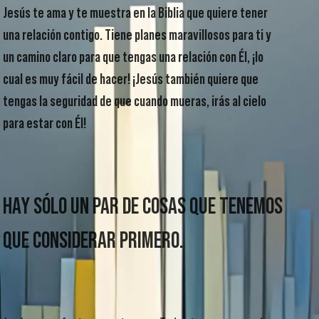
Jesús te ama y te muestra en la Biblia que quiere tener
una relación contigo. Tiene planes maravillosos para ti y
un camino claro para que tengas una relación con Él, ¡lo
cual es muy fácil de hacer! ¡Jesús también quiere que
tengas la seguridad de que cuando mueras, irás al cielo
para estar con Él!
HAY SÓLO UN PAR DE COSAS QUE TENEMOS
QUE CONSIDERAR PRIMERO.