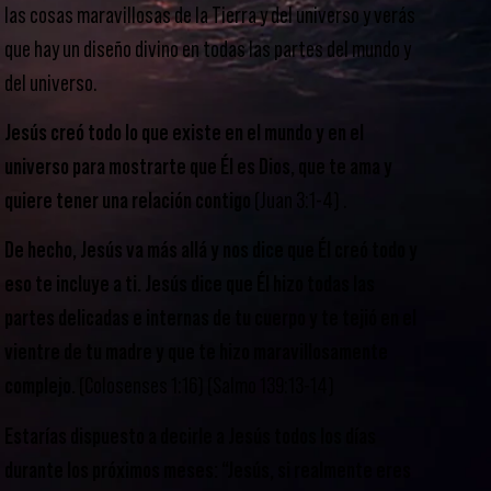
las cosas maravillosas de la Tierra y del universo y verás
que hay un diseño divino en todas las partes del mundo y
del universo.
Jesús creó todo lo que existe en el mundo y en el
universo para mostrarte que Él es Dios, que te ama y
quiere tener una relación contigo
(Juan 3:1-4) .
De hecho, Jesús va más allá y nos dice que Él creó todo y
eso te incluye a ti. Jesús dice que Él hizo todas las
partes delicadas e internas de tu cuerpo y te tejió en el
vientre de tu madre y que te hizo maravillosamente
complejo.
(Colosenses 1:16) (Salmo 139:13-14)
Estarías dispuesto a decirle a Jesús todos los días
durante los próximos meses: “Jesús, si realmente eres